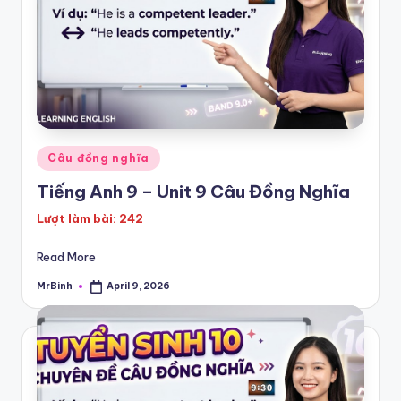
Posted
Câu đồng nghĩa
in
Tiếng Anh 9 – Unit 9 Câu Đồng Nghĩa
Lượt làm bài: 242
Read More
MrBinh
April 9, 2026
Posted
by