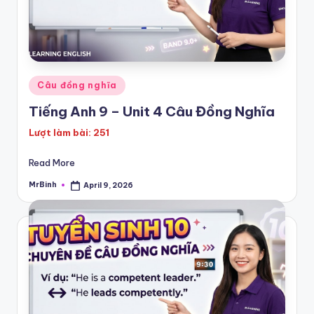
Posted
Câu đồng nghĩa
in
Tiếng Anh 9 – Unit 4 Câu Đồng Nghĩa
Lượt làm bài: 251
Read More
MrBinh
April 9, 2026
Posted
by