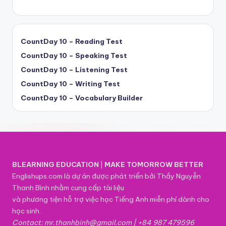
CountDay 10 – Reading Test
CountDay 10 – Speaking Test
CountDay 10 – Listening Test
CountDay 10 – Writing Test
CountDay 10 – Vocabulary Builder
BLEARNING EDUCATION
|
MAKE TOMORROW BETTER
Englishups.com là dự án được phát triển bởi Thầy Nguyễn
Thanh Bình nhằm cung cấp tài liệu
và phương tiện hỗ trợ việc học Tiếng Anh miễn phí dành cho
học sinh.
Contact: mr.thanhbinh@gmail.com | +84 987 479596