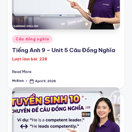
Posted
Câu đồng nghĩa
in
Tiếng Anh 9 – Unit 5 Câu Đồng Nghĩa
Lượt làm bài: 228
Read More
MrBinh
April 9, 2026
Posted
by