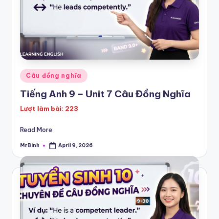
Posted
Câu đồng nghĩa
in
Tiếng Anh 9 – Unit 7 Câu Đồng Nghĩa
Lượt làm bài: 223
Read More
MrBinh
April 9, 2026
Posted
by