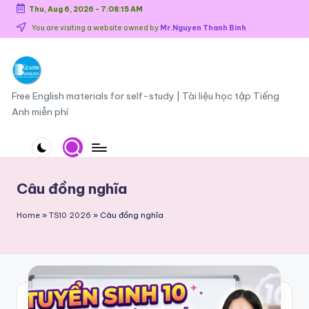
Thu, Aug 6, 2026
-
7:08:15 AM
Skip
You are visiting a website owned by
Mr.Nguyen Thanh Binh
to
content
O
Free English materials for self-study | Tài liệu học tập Tiếng
Anh miễn phí
n
li
n
e
Câu đồng nghĩa
E
Home
»
TS10 2026
»
Câu đồng nghĩa
n
g
li
s