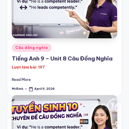
Posted
Câu đồng nghĩa
in
Tiếng Anh 9 – Unit 8 Câu Đồng Nghĩa
Lượt làm bài: 197
Read More
MrBinh
April 9, 2026
Posted
by