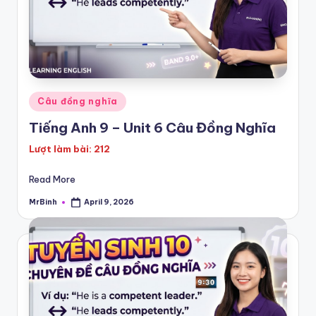
Posted
Câu đồng nghĩa
in
Tiếng Anh 9 – Unit 6 Câu Đồng Nghĩa
Lượt làm bài: 212
Read More
MrBinh
April 9, 2026
Posted
by