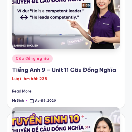
P
E
T
|
K
E
T
Posted
Câu đồng nghĩa
in
Tiếng Anh 9 – Unit 11 Câu Đồng Nghĩa
Lượt làm bài: 238
Read More
MrBinh
April 9, 2026
Posted
by