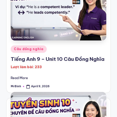
Posted
Câu đồng nghĩa
in
Tiếng Anh 9 – Unit 10 Câu Đồng Nghĩa
Lượt làm bài: 233
Read More
MrBinh
April 9, 2026
Posted
by