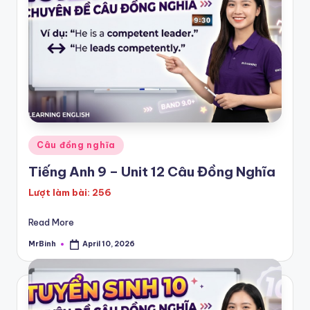
h
T
e
s
t
s
Posted
Câu đồng nghĩa
:
in
Tiếng Anh 9 – Unit 12 Câu Đồng Nghĩa
I
Lượt làm bài: 256
E
L
Read More
T
MrBinh
April 10, 2026
Posted
by
S
|