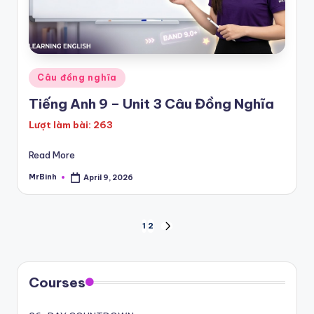
Posted
Câu đồng nghĩa
in
Tiếng Anh 9 – Unit 3 Câu Đồng Nghĩa
Lượt làm bài: 263
Read More
MrBinh
April 9, 2026
Posted
by
Posts
1
2
NEXT
PAGE
pagination
Courses