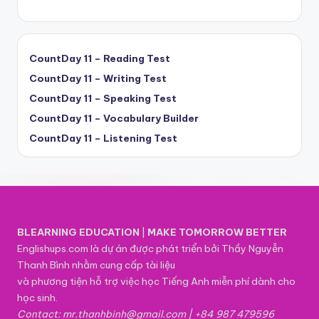
CountDay 11 – Reading Test
CountDay 11 – Writing Test
CountDay 11 – Speaking Test
CountDay 11 – Vocabulary Builder
CountDay 11 – Listening Test
BLEARNING EDUCATION
|
MAKE TOMORROW BETTER
Englishups.com là dự án được phát triển bởi Thầy Nguyễn
Thanh Bình nhằm cung cấp tài liệu
và phương tiện hỗ trợ việc học Tiếng Anh miễn phí dành cho
học sinh.
Contact: mr.thanhbinh@gmail.com | +84 987 479596