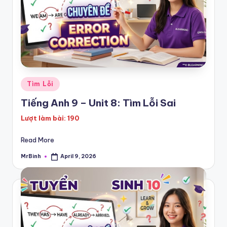
Posted
Tìm Lỗi
in
Tiếng Anh 9 – Unit 8: Tìm Lỗi Sai
Lượt làm bài: 190
Read More
MrBinh
April 9, 2026
Posted
by