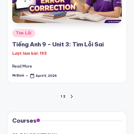
Posted
Tìm Lỗi
in
Tiếng Anh 9 – Unit 3: Tìm Lỗi Sai
Lượt làm bài: 193
Read More
MrBinh
April 9, 2026
Posted
by
Posts
1
2
NEXT
PAGE
pagination
Courses