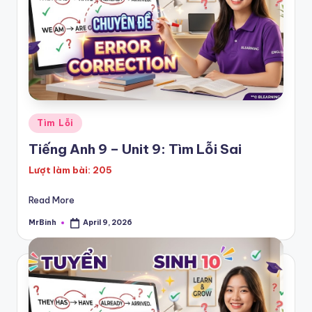
Posted
Tìm Lỗi
in
Tiếng Anh 9 – Unit 9: Tìm Lỗi Sai
Lượt làm bài: 205
Read More
MrBinh
April 9, 2026
Posted
by