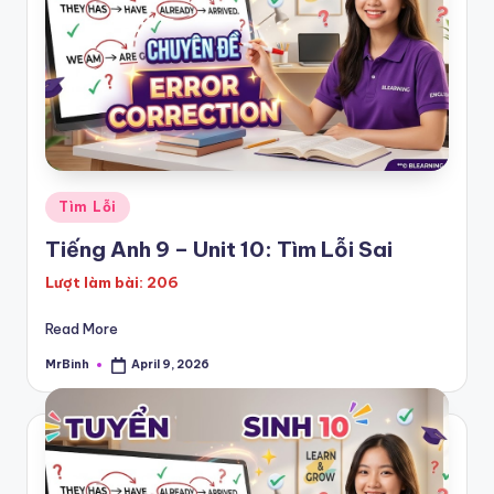
Posted
Tìm Lỗi
in
Tiếng Anh 9 – Unit 10: Tìm Lỗi Sai
Lượt làm bài: 206
Read More
MrBinh
April 9, 2026
Posted
by