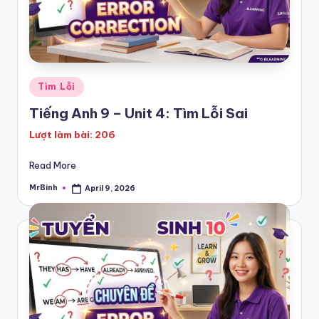
Posted
Tìm Lỗi
in
Tiếng Anh 9 – Unit 4: Tìm Lỗi Sai
Lượt làm bài: 206
Read More
MrBinh
April 9, 2026
Posted
by