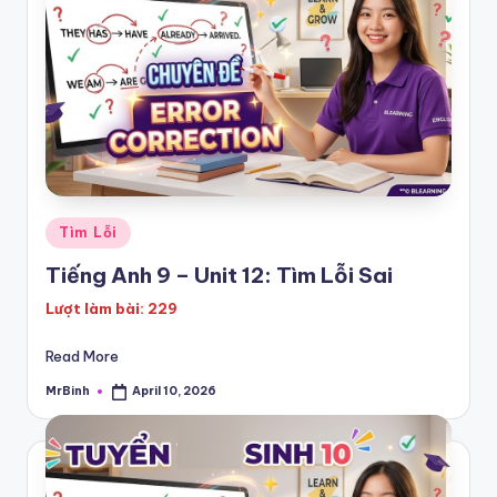
h
T
e
s
t
s
Posted
Tìm Lỗi
:
in
Tiếng Anh 9 – Unit 12: Tìm Lỗi Sai
I
Lượt làm bài: 229
E
L
Read More
T
MrBinh
April 10, 2026
Posted
by
S
|