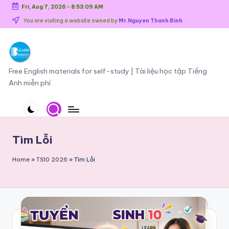
Fri, Aug 7, 2026
-
8:53:09 AM
Skip
You are visiting a website owned by
Mr.Nguyen Thanh Binh
to
content
O
Free English materials for self-study | Tài liệu học tập Tiếng
Anh miễn phí
n
li
n
e
Tìm Lỗi
E
Home
»
TS10 2026
»
Tìm Lỗi
n
g
li
s