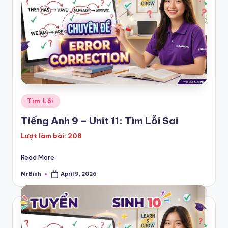
P
E
T
|
K
E
T
Posted
Tìm Lỗi
in
Tiếng Anh 9 – Unit 11: Tìm Lỗi Sai
Lượt làm bài: 208
Read More
MrBinh
April 9, 2026
Posted
by