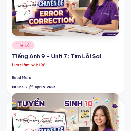
Posted
Tìm Lỗi
in
Tiếng Anh 9 – Unit 7: Tìm Lỗi Sai
Lượt làm bài: 198
Read More
MrBinh
April 9, 2026
Posted
by