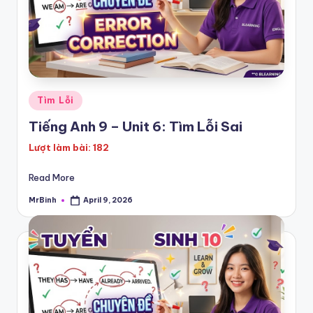
Posted
Tìm Lỗi
in
Tiếng Anh 9 – Unit 6: Tìm Lỗi Sai
Lượt làm bài: 182
Read More
MrBinh
April 9, 2026
Posted
by