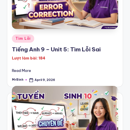
Posted
Tìm Lỗi
in
Tiếng Anh 9 – Unit 5: Tìm Lỗi Sai
Lượt làm bài: 184
Read More
MrBinh
April 9, 2026
Posted
by