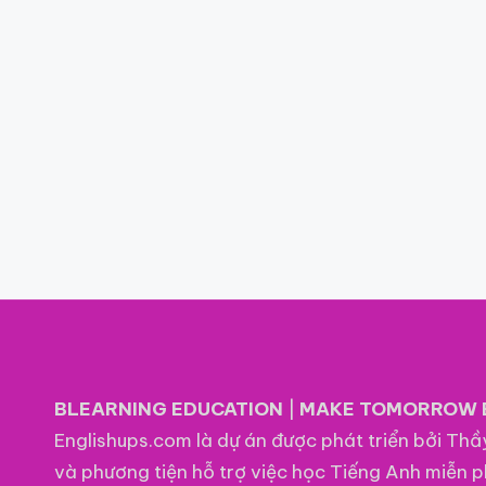
BLEARNING EDUCATION
|
MAKE TOMORROW 
Englishups.com là dự án được phát triển bởi Th
và phương tiện hỗ trợ việc học Tiếng Anh miễn p