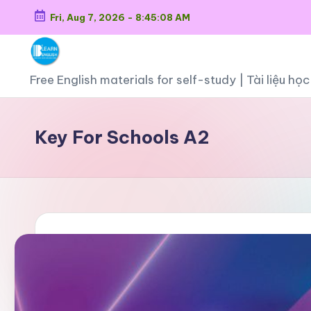
Fri, Aug 7, 2026
-
8:45:08 AM
Skip
to
O
content
Free English materials for self-study | Tài liệu h
n
Key For Schools A2
li
n
e
E
n
g