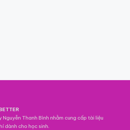
BETTER
ầy Nguyễn Thanh Bình nhằm cung cấp tài liệu
hí dành cho học sinh.