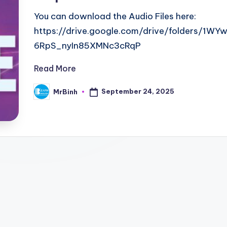
You can download the Audio Files here:
https://drive.google.com/drive/folders/1
6RpS_nyIn85XMNc3cRqP
Read More
September 24, 2025
MrBinh
Posted
by