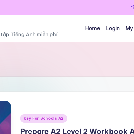
Home
Login
My
ọc tập Tiếng Anh miễn phí
Posted
Key For Schools A2
in
Prepare A2 Level 2 Workbook 