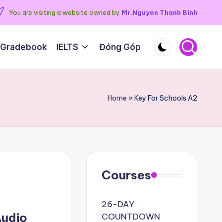
You are visiting a website owned by
Mr.Nguyen Thanh Binh
 Gradebook
IELTS
Đóng Góp
Home
»
Key For Schools A2
Courses
26-DAY
Audio
COUNTDOWN