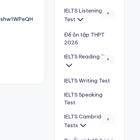
IELTS Listening
▼
WYwshw1WPeQH
Test
Đề ôn tập THPT
2026
IELTS Reading Test
▼
IELTS Writing Test
IELTS Speaking
Test
IELTS Cambridge
▼
Tests