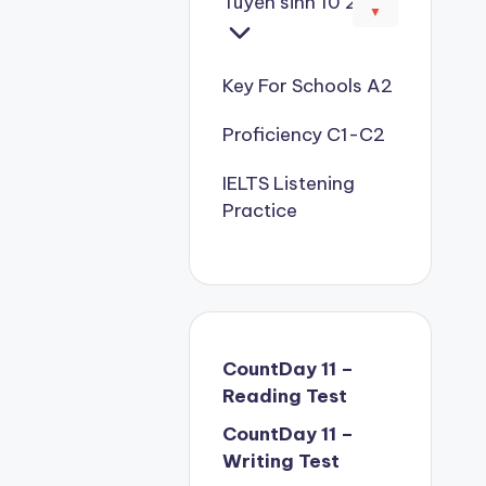
Tuyển sinh 10 2026
▼
Key For Schools A2
Proficiency C1-C2
IELTS Listening
Practice
CountDay 11 –
Reading Test
CountDay 11 –
Writing Test