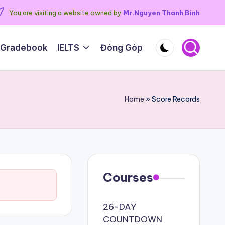
You are visiting a website owned by
Mr.Nguyen Thanh Binh
 Gradebook
IELTS
Đóng Góp
Home
»
Score Records
Courses
26-DAY
COUNTDOWN