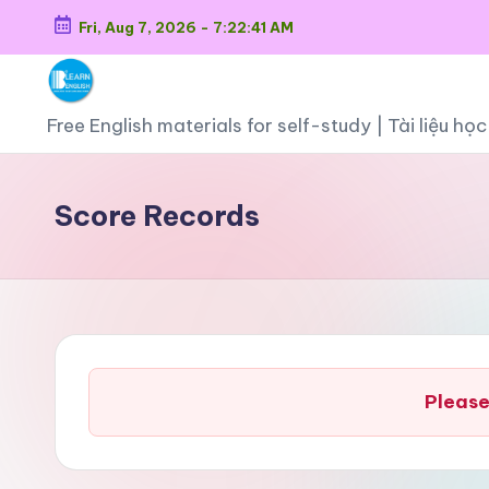
Fri, Aug 7, 2026
-
7:22:41 AM
Skip
to
O
content
Free English materials for self-study | Tài liệu h
n
Score Records
li
n
e
E
n
Please
g