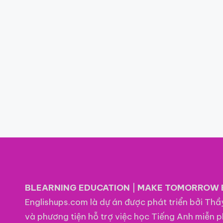
BLEARNING EDUCATION
|
MAKE TOMORROW 
Englishups.com là dự án được phát triển bởi Th
và phương tiện hỗ trợ việc học Tiếng Anh miễn p