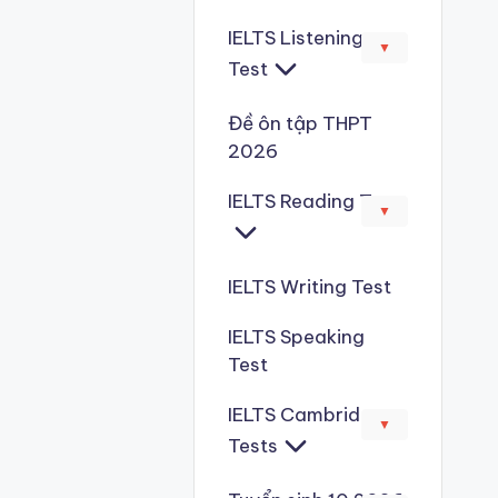
IELTS Listening
▼
Test
Đề ôn tập THPT
2026
IELTS Reading Test
▼
IELTS Writing Test
IELTS Speaking
Test
IELTS Cambridge
▼
Tests