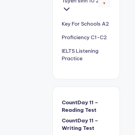
Tuyển sinh 10 2026
▼
Key For Schools A2
Proficiency C1-C2
IELTS Listening
Practice
CountDay 11 –
Reading Test
CountDay 11 –
Writing Test