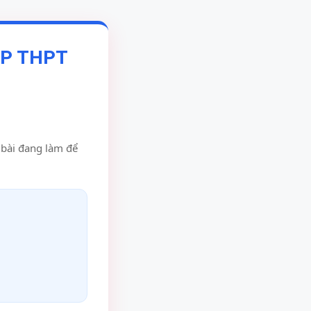
ỆP THPT
u bài đang làm để