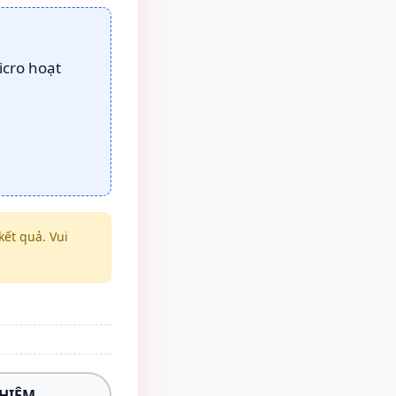
icro hoạt
ết quả. Vui
GHIỆM