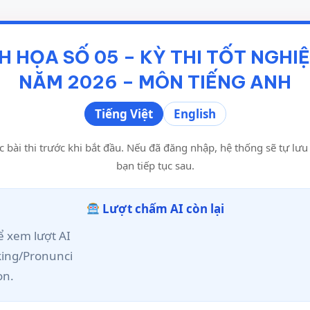
H HỌA SỐ 05 – KỲ THI TỐT NGHI
NĂM 2026 – MÔN TIẾNG ANH
Tiếng Việt
English
c bài thi trước khi bắt đầu. Nếu đã đăng nhập, hệ thống sẽ tự lư
bạn tiếp tục sau.
Lượt chấm AI còn lại
 xem lượt AI
king/Pronunci
on.