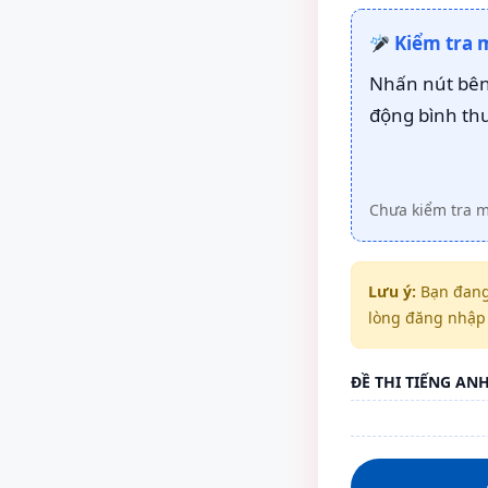
Kiểm tra 
Nhấn nút bên 
động bình th
Chưa kiểm tra 
Lưu ý:
Bạn đang
lòng đăng nhập 
ĐỀ THI TIẾNG AN