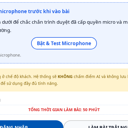
microphone trước khi vào bài
dưới để chắc chắn trình duyệt đã cấp quyền micro và m
ường.
Bật & Test Microphone
microphone.
 ở chế độ khách. Hệ thống sẽ
KHÔNG
chấm điểm AI và không lưu k
để sử dụng đầy đủ tính năng.
H
TỔNG THỜI GIAN LÀM BÀI: 50 PHÚT
ĐĂNG NHẬP
LÀM BÀI TRẢI N