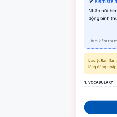
Kiểm tra 
Nhấn nút bên 
động bình th
Chưa kiểm tra 
Lưu ý:
Bạn đang
lòng đăng nhập 
1. VOCABULARY