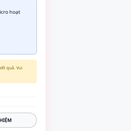
icro hoạt
ết quả. Vui
GHIỆM