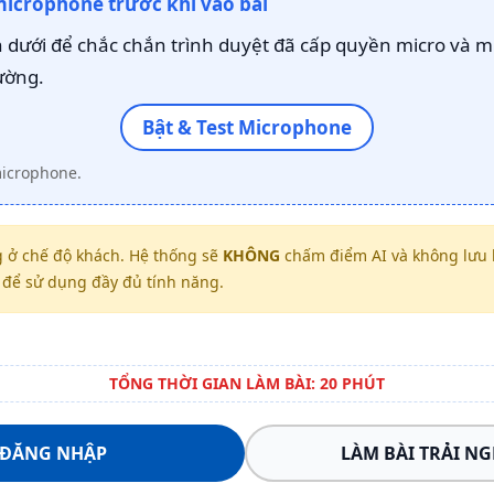
microphone trước khi vào bài
dưới để chắc chắn trình duyệt đã cấp quyền micro và m
ường.
Bật & Test Microphone
microphone.
 ở chế độ khách. Hệ thống sẽ
KHÔNG
chấm điểm AI và không lưu k
để sử dụng đầy đủ tính năng.
TỔNG THỜI GIAN LÀM BÀI: 20 PHÚT
ĐĂNG NHẬP
LÀM BÀI TRẢI N