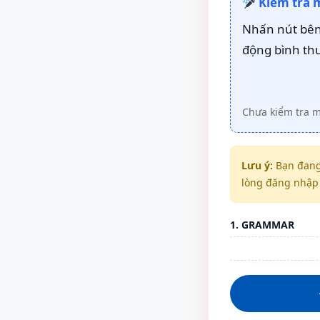
Kiểm tra 
Nhấn nút bên 
động bình th
Chưa kiểm tra 
Lưu ý:
Bạn đang
lòng đăng nhập 
1. GRAMMAR