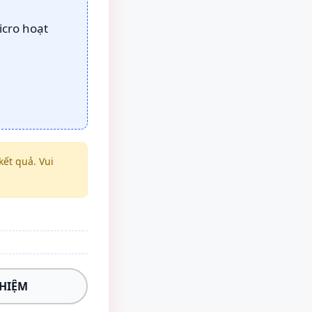
icro hoạt
ết quả. Vui
GHIỆM