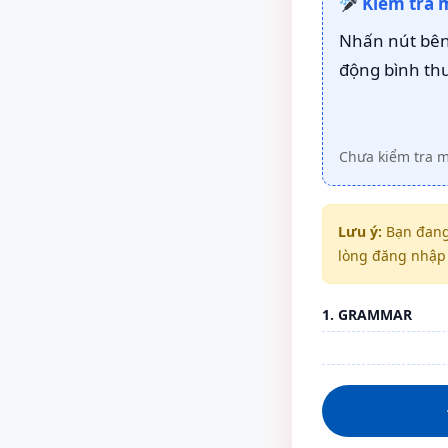
Kiểm tra 
Nhấn nút bên 
động bình th
Chưa kiểm tra 
Lưu ý:
Bạn đang
lòng đăng nhập 
1. GRAMMAR