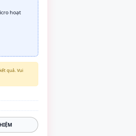
icro hoạt
ết quả. Vui
GHIỆM