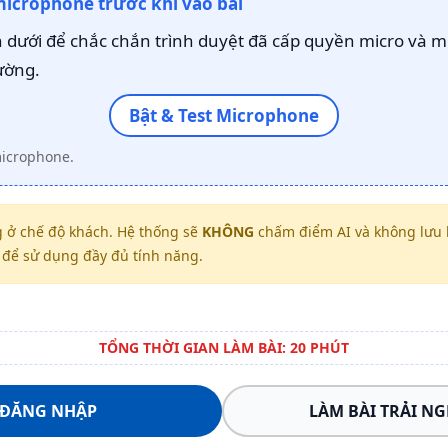
microphone trước khi vào bài
dưới để chắc chắn trình duyệt đã cấp quyền micro và m
ường.
Bật & Test Microphone
microphone.
 ở chế độ khách. Hệ thống sẽ
KHÔNG
chấm điểm AI và không lưu k
để sử dụng đầy đủ tính năng.
TỔNG THỜI GIAN LÀM BÀI: 20 PHÚT
ĐĂNG NHẬP
LÀM BÀI TRẢI N