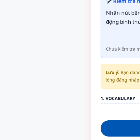
Kiểm tra 
Nhấn nút bên 
động bình th
Chưa kiểm tra 
Lưu ý:
Bạn đang
lòng đăng nhập 
1. VOCABULARY