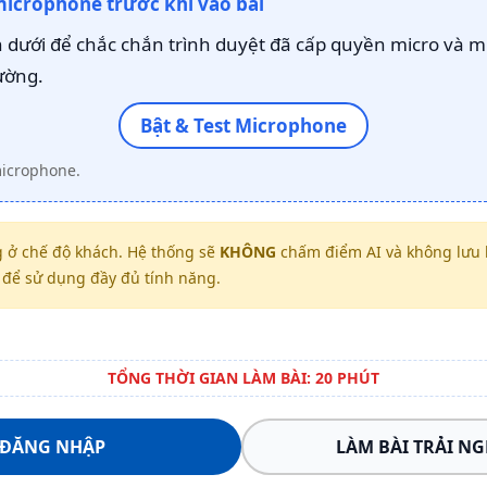
microphone trước khi vào bài
dưới để chắc chắn trình duyệt đã cấp quyền micro và m
ường.
Bật & Test Microphone
microphone.
 ở chế độ khách. Hệ thống sẽ
KHÔNG
chấm điểm AI và không lưu k
để sử dụng đầy đủ tính năng.
TỔNG THỜI GIAN LÀM BÀI: 20 PHÚT
ĐĂNG NHẬP
LÀM BÀI TRẢI N