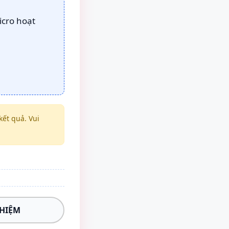
icro hoạt
ết quả. Vui
GHIỆM