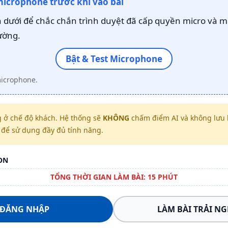
microphone trước khi vào bài
dưới để chắc chắn trình duyệt đã cấp quyền micro và m
ường.
Bật & Test Microphone
microphone.
 ở chế độ khách. Hệ thống sẽ
KHÔNG
chấm điểm AI và không lưu k
để sử dụng đầy đủ tính năng.
ON
TỔNG THỜI GIAN LÀM BÀI: 15 PHÚT
ĐĂNG NHẬP
LÀM BÀI TRẢI N