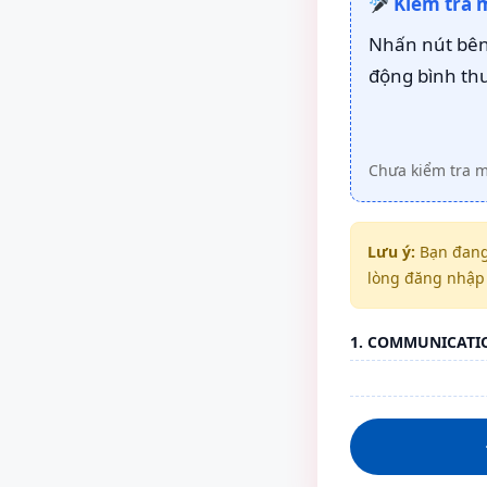
Kiểm tra 
Nhấn nút bên 
động bình th
Chưa kiểm tra 
Lưu ý:
Bạn đang
lòng đăng nhập 
1. COMMUNICATI