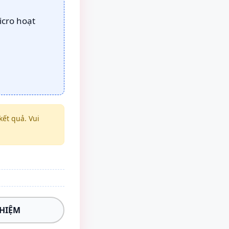
icro hoạt
ết quả. Vui
GHIỆM