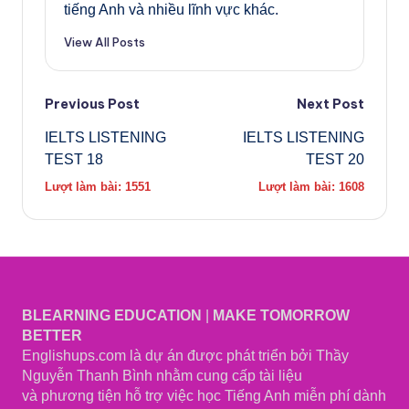
tiếng Anh và nhiều lĩnh vực khác.
View All Posts
Previous Post
Next Post
IELTS LISTENING
IELTS LISTENING
TEST 18
TEST 20
Lượt làm bài: 1551
Lượt làm bài: 1608
BLEARNING EDUCATION
|
MAKE TOMORROW
BETTER
Englishups.com là dự án được phát triển bởi Thầy
Nguyễn Thanh Bình nhằm cung cấp tài liệu
và phương tiện hỗ trợ việc học Tiếng Anh miễn phí dành