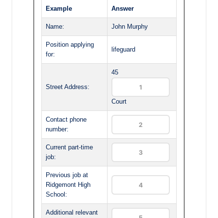
Example
Answer
Name:
John Murphy
Position applying
lifeguard
for:
45
Street Address:
Court
Contact phone
number:
Current part-time
job:
Previous job at
Ridgemont High
School:
Additional relevant