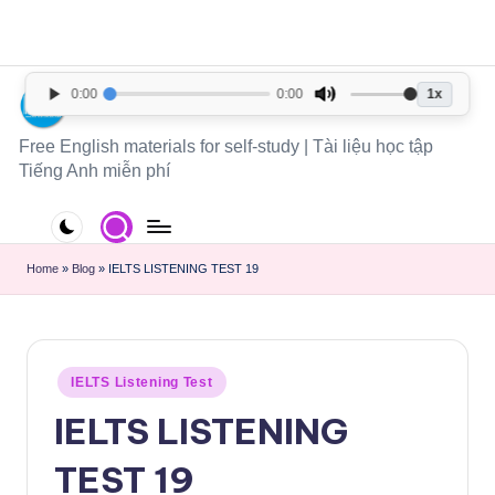
Sun, Aug 9, 2026
-
10:39:59 AM
You are visiting a website owned by
Mr.Nguyen Thanh Binh
1x
0:00
0:00
Free English materials for self-study | Tài liệu học tập
Tiếng Anh miễn phí
Home
»
Blog
»
IELTS LISTENING TEST 19
IELTS Listening Test
IELTS LISTENING
TEST 19