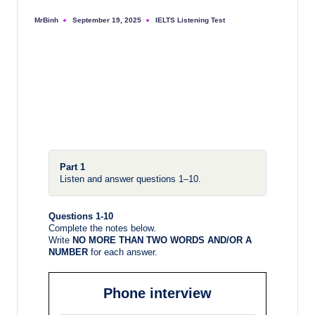
MrBinh
IELTS Listening Test
September 19, 2025
Part 1
Listen and answer questions 1–10.
Questions 1-10
Complete the notes below.
Write
NO MORE THAN TWO WORDS AND/OR A
NUMBER
for each answer.
Phone interview