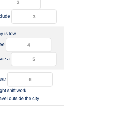
clude
y is low
ree
sue a
ear
ght shift work
avel outside the city