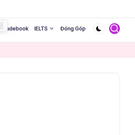
You are visiting a website owned by
Mr.Nguyen Thanh Binh
x
 Gradebook
IELTS
Đóng Góp