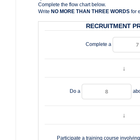
Complete the flow chart below.
Write
NO MORE THAN THREE WORDS
for 
RECRUITMENT P
Complete a
↓
Do a
abo
↓
Participate a training course involvin