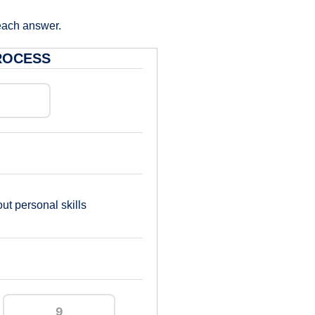
each answer.
ROCESS
ut personal skills
g