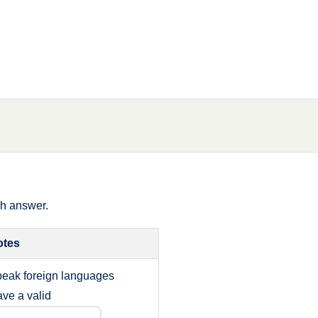
ch answer.
otes
eak foreign languages
ve a valid