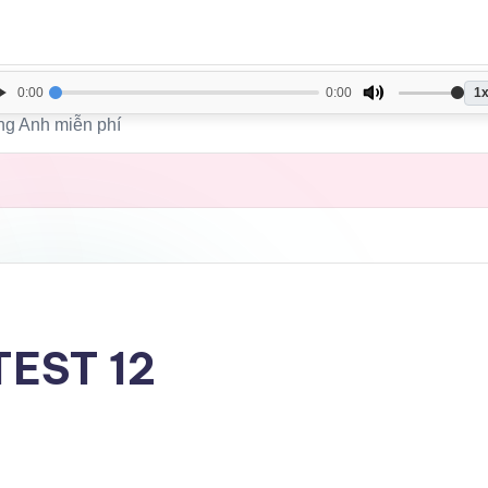
1
0:00
0:00
Home
Login
My
iếng Anh miễn phí
TEST 12