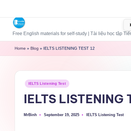
Sat, Aug 8, 2026
-
3:23:41 AM
Free English materials for self-study | Tài liệu học tập T
Home
»
Blog
»
IELTS LISTENING TEST 12
IELTS Listening Test
IELTS LISTENING 
MrBinh
September 19, 2025
IELTS Listening Test