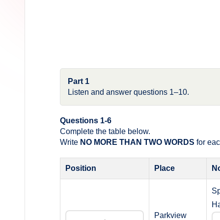
Part 1
Listen and answer questions 1–10.
Questions 1-6
Complete the table below.
Write
NO MORE THAN TWO WORDS
for ea
Position
Place
N
Sp
Ha
Parkview